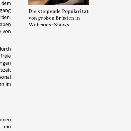
e dem
ugang
Die steigende Popularität
rden,
von großen Brüsten in
gaben
Webcams-Shows
e von
durch
freie
ungen
szeit
sonal
nn im
ommen
h ein