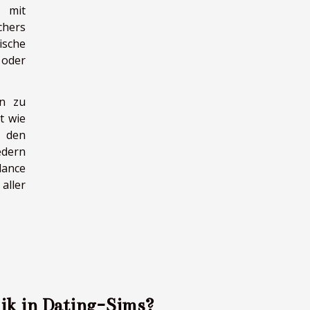
 mit
chers
ische
 oder
en zu
t wie
t den
edern
lance
aller
ik in Dating-Sims?