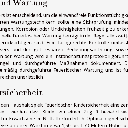
 und Wartung
rs ist entscheidend, um die einwandfreie Funktionstüchtigke
zierten Wartungstechnikern sollte eine Sichtprüfung minde
ungen, Korrosion oder Undichtigkeiten frühzeitig zu erke
onelle Feuerlöscher Wartung beträgt in der Regel alle zwei J
erücksichtigen sind. Eine fachgerechte Kontrolle umfass
sers und der gut lesbaren Bedienungsanleitung sowi
 der Wartung wird ein Instandhaltungsprotokoll geführt
Mängel und durchgeführte Maßnahmen dokumentiert. D
gelmäßig durchgeführte Feuerlöscher Wartung und ist fü
reichen unerlässlich.
rsicherheit
 den Haushalt spielt Feuerlöscher Kindersicherheit eine zen
ioniert werden, dass Kinder vor einem Zugriff bewahrt we
it für Erwachsene im Notfall erforderlich. Optimal eignet sic
weise an einer Wand in etwa 1,50 bis 1,70 Metern Höhe, u