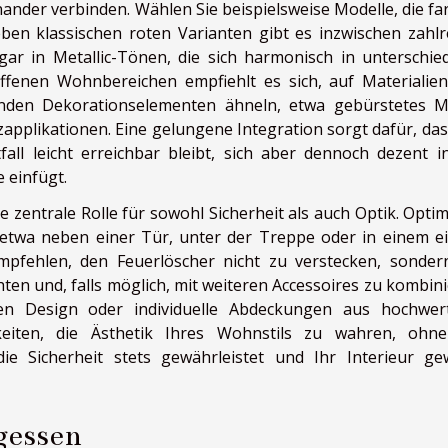
nder verbinden. Wählen Sie beispielsweise Modelle, die far
ben klassischen roten Varianten gibt es inzwischen zahlr
r in Metallic-Tönen, die sich harmonisch in unterschied
ffenen Wohnbereichen empfiehlt es sich, auf Materialie
nden Dekorationselementen ähneln, etwa gebürstetes Me
pplikationen. Eine gelungene Integration sorgt dafür, das
all leicht erreichbar bleibt, sich aber dennoch dezent i
 einfügt.
e zentrale Rolle für sowohl Sicherheit als auch Optik. Optima
, etwa neben einer Tür, unter der Treppe oder in einem e
empfehlen, den Feuerlöscher nicht zu verstecken, sonder
hten und, falls möglich, mit weiteren Accessoires zu kombini
en Design oder individuelle Abdeckungen aus hochwer
hkeiten, die Ästhetik Ihres Wohnstils zu wahren, ohn
 die Sicherheit stets gewährleistet und Ihr Interieur ge
gessen