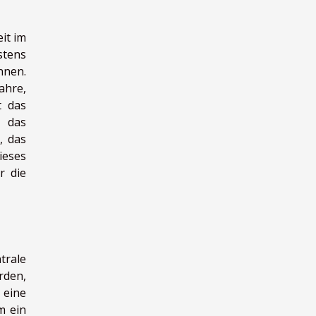
it im
stens
nnen.
ahre,
t das
e das
, das
ieses
r die
trale
rden,
h eine
m ein