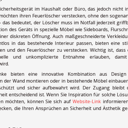
Sicherheitsgerät im Haushalt oder Büro, das jedoch nicht 
n möchten ihren Feuerlöscher verstecken, ohne den sogena
 das bedeutet, der Löscher muss im Notfall jederzeit griffb
ation des Geräts in spezielle Möbel wie Sideboards, Flursch
 einer diskreten Öffnung. Auch maßgeschneiderte Verkleid
tlos in das bestehende Interieur passen, bieten eine stil
ten und den Feuerlöscher zu verstecken. Wichtig ist, dass 
elle und unkomplizierte Entnahme erlauben, damit
wird.
hränke bieten eine innovative Kombination aus Desig
ig an der Wand montieren oder in bestehende Möbel einbaue
schützt und sicher aufbewahrt wird. Der Zugang bleibt 
rheit entscheidend ist. Wenn Sie Inspiration für solche Lös
n möchten, können Sie sich auf
Website-Link
informiere
cken, die Ihren Ansprüchen an Sicherheit und Ästhetik ge