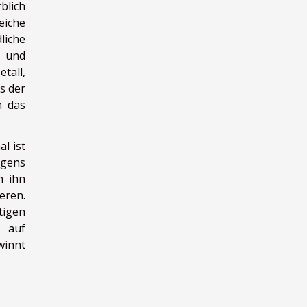
blich
eiche
liche
n und
tall,
s der
n das
l ist
igens
n ihn
eren.
tigen
e auf
winnt