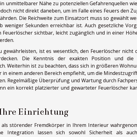
 in unmittelbarer Nähe zu potenziellen Gefahrenquellen wi
edoch nicht direkt daneben, um im Falle eines Feuers den Z
efährden. Die Reichweite zum Einsatzort muss so gewählt we
lb weniger Sekunden erreichbar ist. Auch gesetzliche Vor
n Feuerlöscher sichtbar, leicht zugänglich und in einer Höh
erden.
gewährleisten, ist es wesentlich, den Feuerlöscher nicht 
decken. Die Kenntnis der exakten Position und die 
ch. Weiterhin ist zu beachten, dass sich in größeren Wohn
r in einem anderen Bereich empfiehlt, um die Mindestzugriff
sten. Regelmäßige Überprüfung und Wartung durch Fachper
enn ein korrekt platzierter und gewarteter Feuerlöscher ka
 Ihre Einrichtung
g als störender Fremdkörper in Ihrem Interieur wahrgen
he Integration lassen sich sowohl Sicherheit als auc