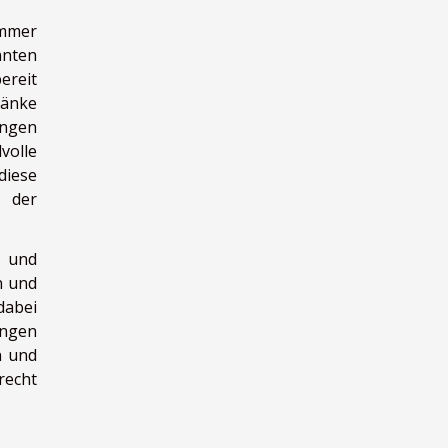
immer
nnten
ereit
ränke
ungen
volle
diese
 der
n und
n und
dabei
ungen
n und
recht