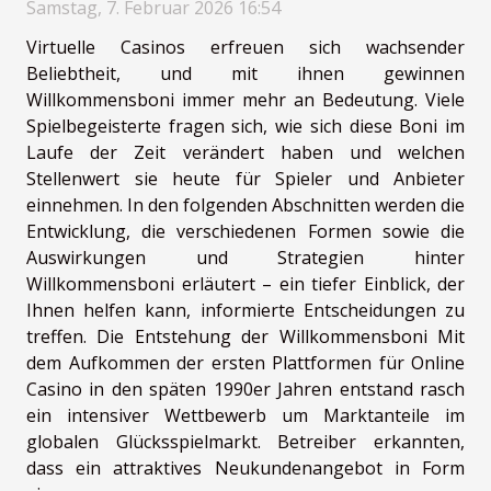
Samstag, 7. Februar 2026 16:54
Virtuelle Casinos erfreuen sich wachsender
Beliebtheit, und mit ihnen gewinnen
Willkommensboni immer mehr an Bedeutung. Viele
Spielbegeisterte fragen sich, wie sich diese Boni im
Laufe der Zeit verändert haben und welchen
Stellenwert sie heute für Spieler und Anbieter
einnehmen. In den folgenden Abschnitten werden die
Entwicklung, die verschiedenen Formen sowie die
Auswirkungen und Strategien hinter
Willkommensboni erläutert – ein tiefer Einblick, der
Ihnen helfen kann, informierte Entscheidungen zu
treffen. Die Entstehung der Willkommensboni Mit
dem Aufkommen der ersten Plattformen für Online
Casino in den späten 1990er Jahren entstand rasch
ein intensiver Wettbewerb um Marktanteile im
globalen Glücksspielmarkt. Betreiber erkannten,
dass ein attraktives Neukundenangebot in Form