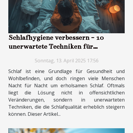
Schlafhygiene verbessern - 10
unerwartete Techniken für
erholsame Nächte
Sonntag, 13. April 2025 17:56
Schlaf ist eine Grundlage für Gesundheit und
Wohlbefinden, und doch ringen viele Menschen
Nacht für Nacht um erholsamen Schlaf. Oftmals
liegt die Lösung nicht in offensichtlichen
Veränderungen, sondern in unerwarteten
Techniken, die die Schlafqualität erheblich steigern
können. Dieser Artikel...