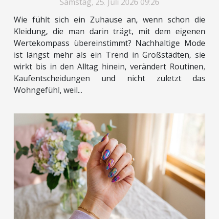
Samstag, 25. Juli 2026 09:26
Wie fühlt sich ein Zuhause an, wenn schon die
Kleidung, die man darin trägt, mit dem eigenen
Wertekompass übereinstimmt? Nachhaltige Mode
ist längst mehr als ein Trend in Großstädten, sie
wirkt bis in den Alltag hinein, verändert Routinen,
Kaufentscheidungen und nicht zuletzt das
Wohngefühl, weil...