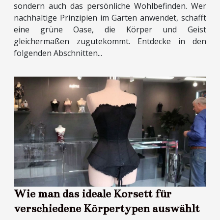
sondern auch das persönliche Wohlbefinden. Wer
nachhaltige Prinzipien im Garten anwendet, schafft
eine grüne Oase, die Körper und Geist
gleichermaßen zugutekommt. Entdecke in den
folgenden Abschnitten...
Wie man das ideale Korsett für
verschiedene Körpertypen auswählt