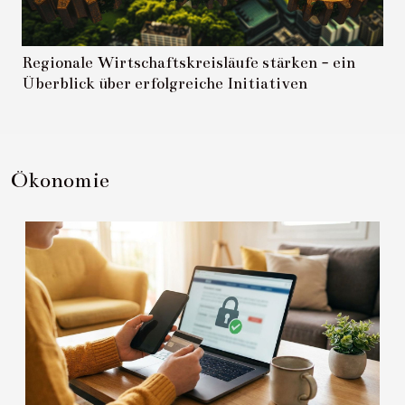
Regionale Wirtschaftskreisläufe stärken - ein
Überblick über erfolgreiche Initiativen
Ökonomie