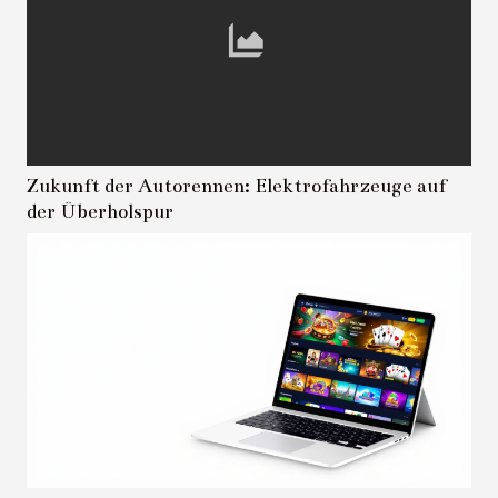
Zukunft der Autorennen: Elektrofahrzeuge auf
der Überholspur