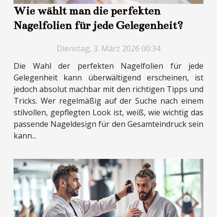
Wie wählt man die perfekten
Nagelfolien für jede Gelegenheit?
Dienstag, 3. März 2026 00:34
Die Wahl der perfekten Nagelfolien für jede
Gelegenheit kann überwältigend erscheinen, ist
jedoch absolut machbar mit den richtigen Tipps und
Tricks. Wer regelmäßig auf der Suche nach einem
stilvollen, gepflegten Look ist, weiß, wie wichtig das
passende Nageldesign für den Gesamteindruck sein
kann...