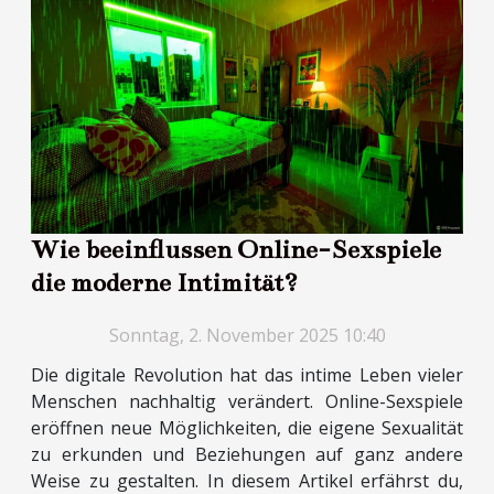
Wie beeinflussen Online-Sexspiele
die moderne Intimität?
Sonntag, 2. November 2025 10:40
Die digitale Revolution hat das intime Leben vieler
Menschen nachhaltig verändert. Online-Sexspiele
eröffnen neue Möglichkeiten, die eigene Sexualität
zu erkunden und Beziehungen auf ganz andere
Weise zu gestalten. In diesem Artikel erfährst du,