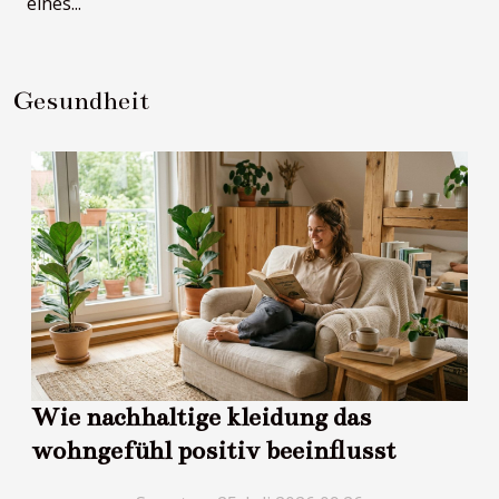
eines...
Gesundheit
Wie nachhaltige kleidung das
wohngefühl positiv beeinflusst