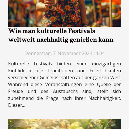
Wie man kulturelle Festivals
weltweit nachhaltig genießen kann
Donnerstag, 7. November 2024 11:04
Kulturelle Festivals bieten einen einzigartigen
Einblick in die Traditionen und Feierlichkeiten
verschiedener Gemeinschaften auf der ganzen Welt.
Während diese Veranstaltungen eine Quelle der
Freude und des Austauschs sind, stellt sich
zunehmend die Frage nach ihrer Nachhaltigkeit.
Dieser...