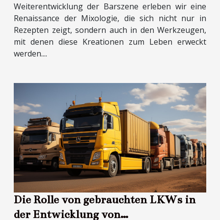
Weiterentwicklung der Barszene erleben wir eine
Renaissance der Mixologie, die sich nicht nur in
Rezepten zeigt, sondern auch in den Werkzeugen,
mit denen diese Kreationen zum Leben erweckt
werden....
Die Rolle von gebrauchten LKWs in
der Entwicklung von